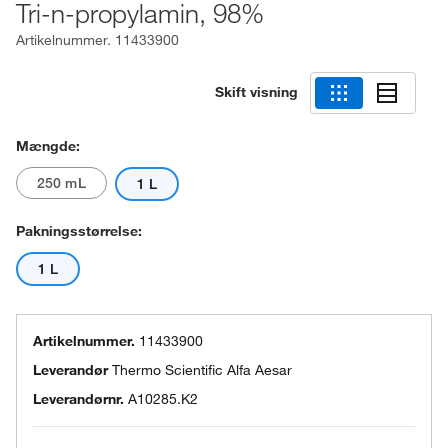
Tri-n-propylamin, 98%
Artikelnummer.
11433900
Skift visning
Mængde:
250 mL
1 L
Pakningsstørrelse:
1 L
Artikelnummer.
11433900
Leverandør
Thermo Scientific Alfa Aesar
Leverandørnr.
A10285.K2