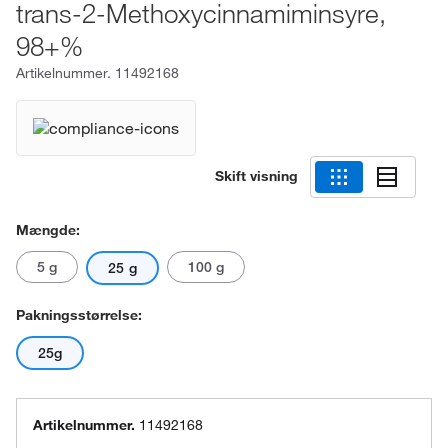
trans-2-Methoxycinnamiminsyre,
98+%
Artikelnummer.
11492168
Skift visning
Mængde:
5 g
100 g
25 g
Pakningsstørrelse:
25g
Artikelnummer.
11492168