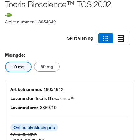
Tocris Bioscience™ TCS 2002
Artikelnummer.
18054642
Skift visning
Mængde:
50 mg
10 mg
Artikelnummer.
18054642
Leverandør
Tocris Bioscience™
Leverandørnr.
3869/10
1780.00 DKK