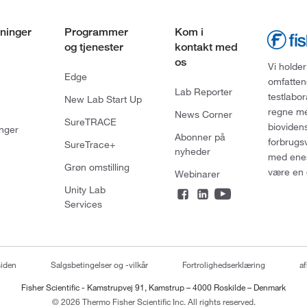
ninger
Programmer
Kom i
og tjenester
kontakt med
os
Vi holder
Edge
omfatten
Lab Reporter
testlabo
New Lab Start Up
regne med
News Corner
SureTRACE
bioviden
nger
Abonner på
forbrugs
SureTrace+
nyheder
med enes
Grøn omstilling
være en 
Webinarer
Unity Lab
Services
siden
Salgsbetingelser og -vilkår
Fortrolighedserklæring
af
Fisher Scientific - Kamstrupvej 91, Kamstrup – 4000 Roskilde – Denmark
© 2026 Thermo Fisher Scientific Inc. All rights reserved.