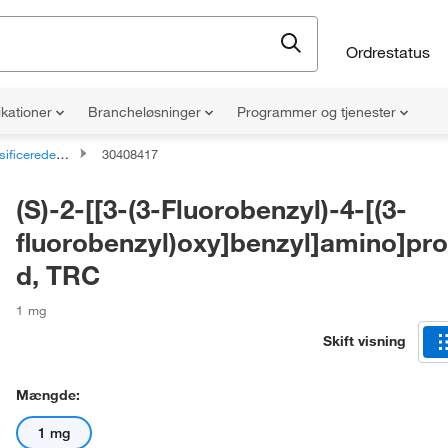
Ordrestatus
ikationer
Brancheløsninger
Programmer og tjenester
e organiske forbindelser
30408417
(S)-2-[[3-(3-Fluorobenzyl)-4-[(3-
fluorobenzyl)oxy]benzyl]amino]pr
d, TRC
1 mg
Skift visning
Mængde:
1 mg