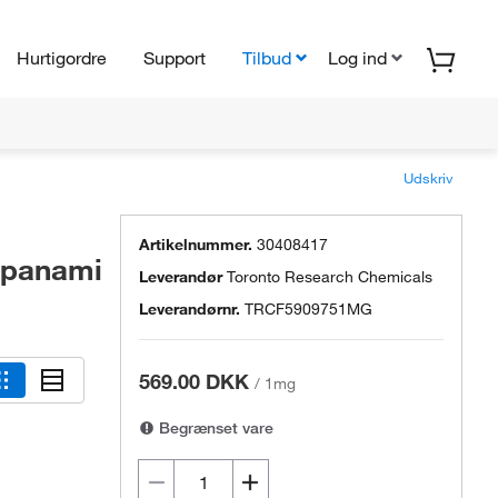
Hurtigordre
Support
Tilbud
Log ind
Udskriv
Artikelnummer.
30408417
opanami
Leverandør
Toronto Research Chemicals
Leverandørnr.
TRCF5909751MG
569.00 DKK
/
1mg
Begrænset vare