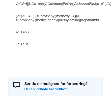
C[C@H](NCc1ccc(OCc2cccc(F)c2)c(Cc3cccc(F)c3)c1)C(=O
(2S)-2-[[4-[(3-fluorofhenyl)methoxy]-3-[(3-
fluorophenyl)methyl]phenyl]methylamino]propanamid
410.456
410.181
Ser du en mulighed for forbedring?