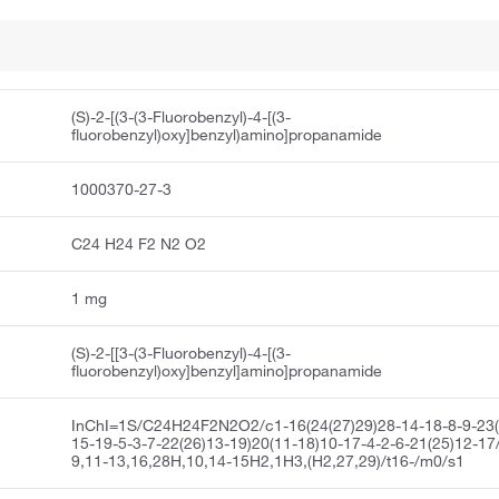
(S)-2-[(3-(3-Fluorobenzyl)-4-[(3-
fluorobenzyl)oxy]benzyl)amino]propanamide
1000370-27-3
C24 H24 F2 N2 O2
1 mg
(S)-2-[[3-(3-Fluorobenzyl)-4-[(3-
fluorobenzyl)oxy]benzyl]amino]propanamide
InChI=1S/C24H24F2N2O2/c1-16(24(27)29)28-14-18-8-9-23(
15-19-5-3-7-22(26)13-19)20(11-18)10-17-4-2-6-21(25)12-17
9,11-13,16,28H,10,14-15H2,1H3,(H2,27,29)/t16-/m0/s1