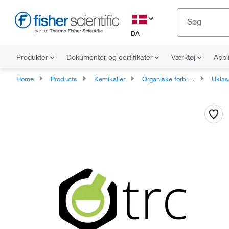
DA
Produkter
Dokumenter og certifikater
Værktøj
Appl
Home
Products
Kemikalier
Organiske forbindelser
Uklassificered