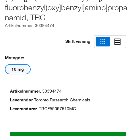
fluorobenzyl)oxy]benzyl]amino]propa
namid, TRC
Artikelnummer.
30394474
Skift visning
Mængde:
10 mg
Artikelnummer.
30394474
Leverandør
Toronto Research Chemicals
Leverandørnr.
TRCF59097510MG