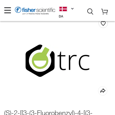
DA
(S)-2-[[3-(3-Fluorobenzyl)-4-[(3-