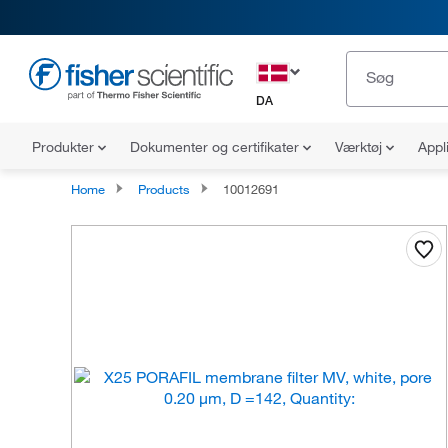
DA
Produkter
Dokumenter og certifikater
Værktøj
Appl
Home
Products
10012691