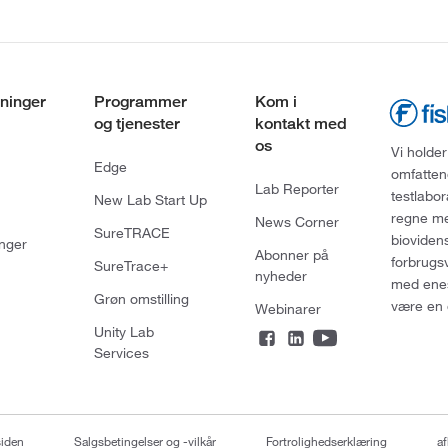
ninger
Programmer
Kom i
og tjenester
kontakt med
os
Vi holder
Edge
omfatten
Lab Reporter
testlabo
New Lab Start Up
regne med
News Corner
SureTRACE
bioviden
nger
Abonner på
forbrugs
SureTrace+
nyheder
med enes
Grøn omstilling
være en 
Webinarer
Unity Lab
Services
siden
Salgsbetingelser og -vilkår
Fortrolighedserklæring
af