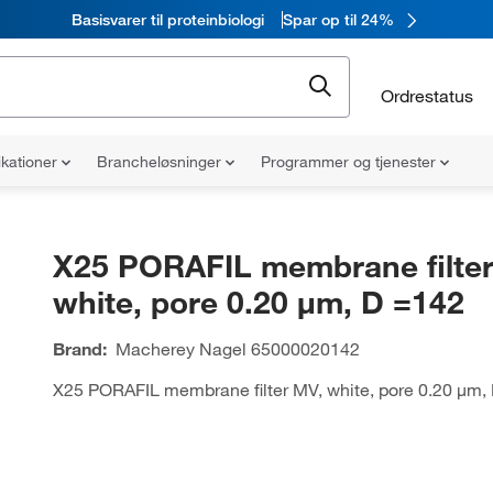
Basisvarer til proteinbiologi
Spar op til 24%
Ordrestatus
ikationer
Brancheløsninger
Programmer og tjenester
X25 PORAFIL membrane filter
white, pore 0.20 µm, D =142
Brand:
Macherey Nagel
65000020142
X25 PORAFIL membrane filter MV, white, pore 0.20 µm,