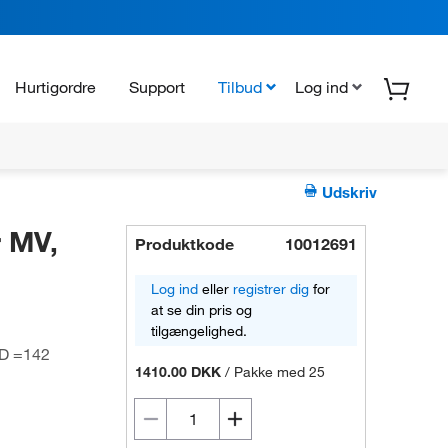
Hurtigordre
Support
Tilbud
Log ind
Udskriv
 MV,
Produktkode
10012691
Log ind
eller
registrer dig
for
at se din pris og
tilgængelighed.
 D =142
1410.00 DKK
/
Pakke med 25