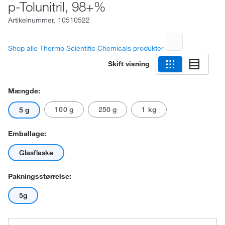
p-Tolunitril, 98+%
Artikelnummer.
10510522
Shop alle Thermo Scientific Chemicals produkter
Skift visning
Mængde:
100 g
250 g
1 kg
5 g
Emballage:
Glasflaske
Pakningsstørrelse:
5g