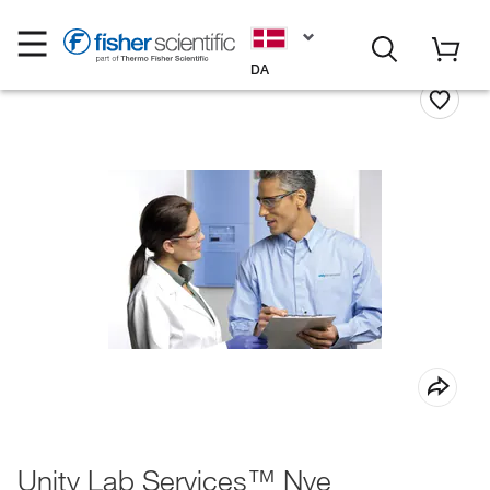
DA
Unity Lab Services™ Nye