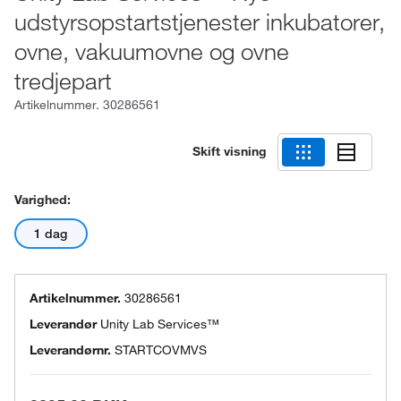
udstyrsopstartstjenester inkubatorer,
ovne, vakuumovne og ovne
tredjepart
Artikelnummer.
30286561
Skift visning
Varighed:
1 dag
Artikelnummer.
30286561
Leverandør
Unity Lab Services™
Leverandørnr.
STARTCOVMVS