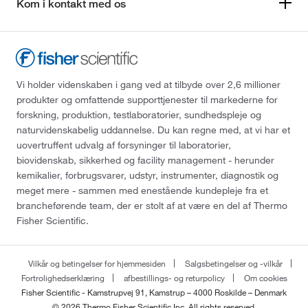
Kom i kontakt med os
Vi holder videnskaben i gang ved at tilbyde over 2,6 millioner
produkter og omfattende supporttjenester til markederne for
forskning, produktion, testlaboratorier, sundhedspleje og
naturvidenskabelig uddannelse. Du kan regne med, at vi har et
uovertruffent udvalg af forsyninger til laboratorier,
biovidenskab, sikkerhed og facility management - herunder
kemikalier, forbrugsvarer, udstyr, instrumenter, diagnostik og
meget mere - sammen med enestående kundepleje fra et
brancheførende team, der er stolt af at være en del af Thermo
Fisher Scientific.
Vilkår og betingelser for hjemmesiden
Salgsbetingelser og -vilkår
Fortrolighedserklæring
afbestillings- og returpolicy
Om cookies
Fisher Scientific - Kamstrupvej 91, Kamstrup – 4000 Roskilde – Denmark
© 2026 Thermo Fisher Scientific Inc. All rights reserved.