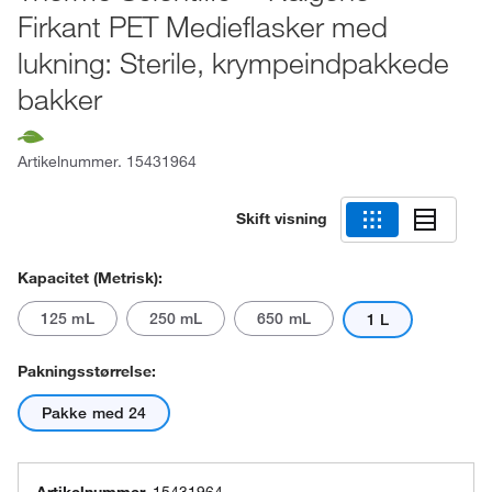
Firkant PET Medieflasker med
lukning: Sterile, krympeindpakkede
bakker
Artikelnummer.
15431964
Skift visning
Kapacitet (metrisk):
125 mL
250 mL
650 mL
1 L
Pakningsstørrelse:
Pakke med 24