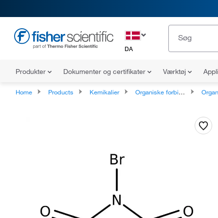
DA
Produkter
Dokumenter og certifikater
Værktøj
Appl
Home
Products
Kemikalier
Organiske forbindelser
Organoheteroc