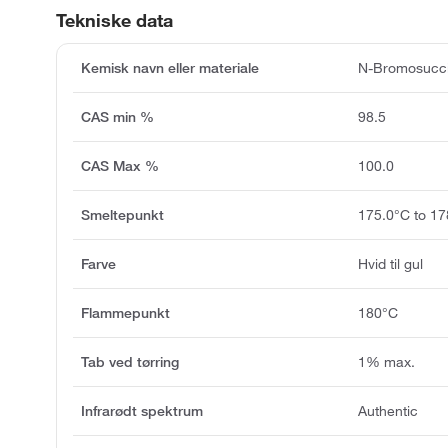
Tekniske data
Kemisk navn eller materiale
N-Bromosucci
CAS min %
98.5
CAS Max %
100.0
Smeltepunkt
175.0°C to 17
Farve
Hvid til gul
Flammepunkt
180°C
Tab ved tørring
1% max.
Infrarødt spektrum
Authentic