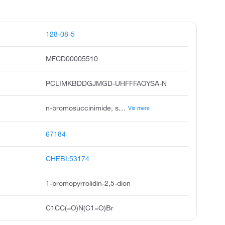
128-08-5
MFCD00005510
PCLIMKBDDGJMGD-UHFFFAOYSA-N
n-bromosuccinimide, succinbromimide, succinbromide, succinibromimide, n-bromosuccimide, 2,5-pyrrolidinedione, 1-bromo, 1-bromo-2,5-pyrrolidinedione, bromosuccinimide, nbs, n-bromo succinimide
Vis mere
67184
CHEBI:53174
1-bromopyrrolidin-2,5-dion
C1CC(=O)N(C1=O)Br