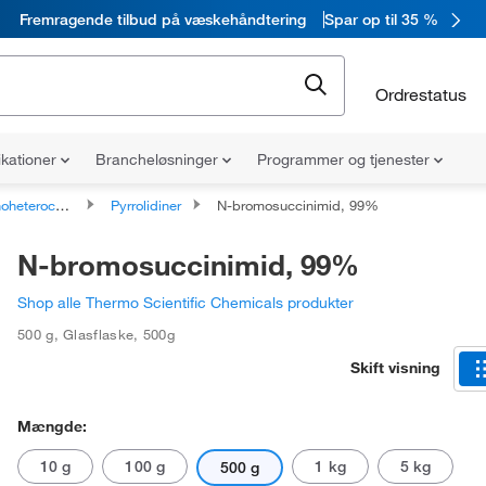
Fremragende tilbud på væskehåndtering
Spar op til 35 %
Ordrestatus
ikationer
Brancheløsninger
Programmer og tjenester
ykliske forbindelser
Pyrrolidiner
N-bromosuccinimid, 99%
N-bromosuccinimid, 99%
Shop alle Thermo Scientific Chemicals produkter
500 g
,
Glasflaske
,
500g
Skift visning
Mængde:
10 g
100 g
1 kg
5 kg
500 g