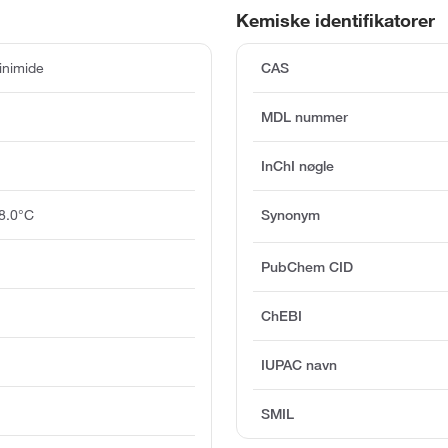
Kemiske identifikatorer
nimide
CAS
MDL nummer
InChI nøgle
8.0°C
Synonym
PubChem CID
ChEBI
IUPAC navn
SMIL