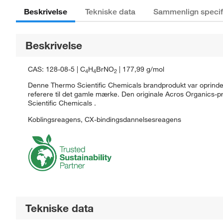
Beskrivelse
Tekniske data
Sammenlign specif
Beskrivelse
CAS: 128-08-5 | C
H
BrNO
| 177,99 g/mol
4
4
2
Denne Thermo Scientific Chemicals brandprodukt var oprindeli
referere til det gamle mærke. Den originale Acros Organics-
Scientific Chemicals .
Koblingsreagens, CX-bindingsdannelsesreagens
Tekniske data