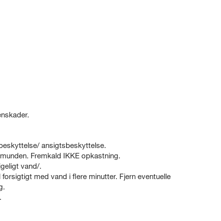
enskader.
eskyttelse/ ansigtsbeskyttelse.
unden. Fremkald IKKE opkastning.
ligt vand/.
tigt med vand i flere minutter. Fjern eventuelle
g.
.