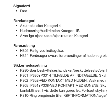
Signalord
Fare
Farekategori
Akut toksicitet Kategori 4
Hudætsning/hudirritation Kategori 1B
Alvorlige øjenskader/øjenirritation Kategori 1
Faresætning
H302-Farlig ved indtagelse.
H314-Forårsager svære forbrændinger af huden og øj
Sikkerhedssætning
P280-Bær beskyttelseshandsker/beskyttelsestøj/øjenb
P301+P330+P331-I TILFÆLDE AF INDTAGELSE: Skyl m
P302+P352-VED KONTAKT MED HUDEN: Vask med rige
P305+P351+P338-VED KONTAKT MED ØJNENE: Skyl forsig
kontaktlinser, hvis dette kan gøres let. Fortsæt skylnin
P310-Ring omgående til en GIFTINFORMATION/læge/