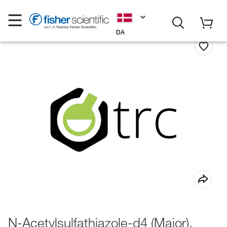
DA
N-Acetylsulfathiazole-d4 (Major),