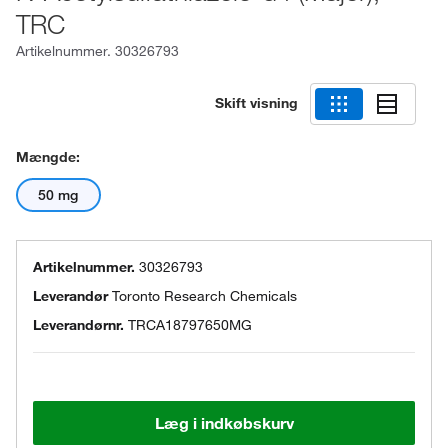
TRC
Artikelnummer.
30326793
Skift visning
Mængde:
50 mg
Artikelnummer.
30326793
Leverandør
Toronto Research Chemicals
Leverandørnr.
TRCA18797650MG
Læg i indkøbskurv