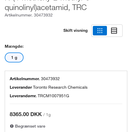
quinolinyl)acetamid, TRC
Artikelnummer.
30473932
Skift visning
Mængde:
1 g
Artikelnummer.
30473932
Leverandør
Toronto Research Chemicals
Leverandørnr.
TRCM1007951G
8365.00 DKK
/
1g
Begrænset vare