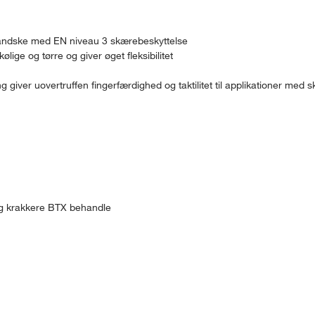
shandske med EN niveau 3 skærebeskyttelse
lige og tørre og giver øget fleksibilitet
er uovertruffen fingerfærdighed og taktilitet til applikationer med s
 og krakkere BTX behandle