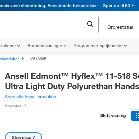
æcis væskehåndtering. Enestående besparelser.
Spar op til 60 %
Ordrestatus
ikationer
Brancheløsninger
Programmer og tjenester
dshandsker
12618665
Ansell Edmont™ Hyflex™ 11-518 S
Ultra Light Duty Polyurethan Hand
Shop alle Ansell produkter
Størrelse: 7
Skift visning
Størrelse: 7