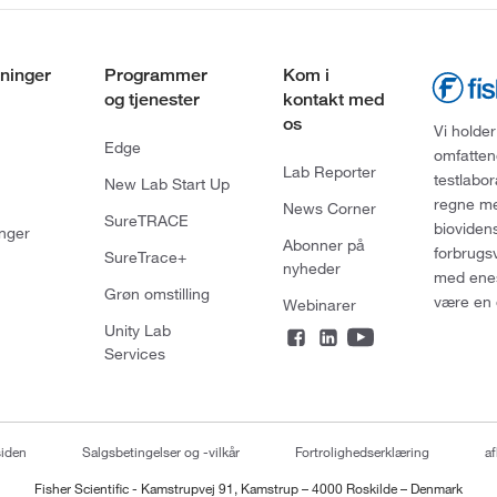
ninger
Programmer
Kom i
og tjenester
kontakt med
os
Vi holder
Edge
omfatten
Lab Reporter
testlabo
New Lab Start Up
regne med
News Corner
SureTRACE
bioviden
nger
Abonner på
forbrugs
SureTrace+
nyheder
med enes
Grøn omstilling
være en 
Webinarer
Unity Lab
Services
siden
Salgsbetingelser og -vilkår
Fortrolighedserklæring
af
Fisher Scientific - Kamstrupvej 91, Kamstrup – 4000 Roskilde – Denmark