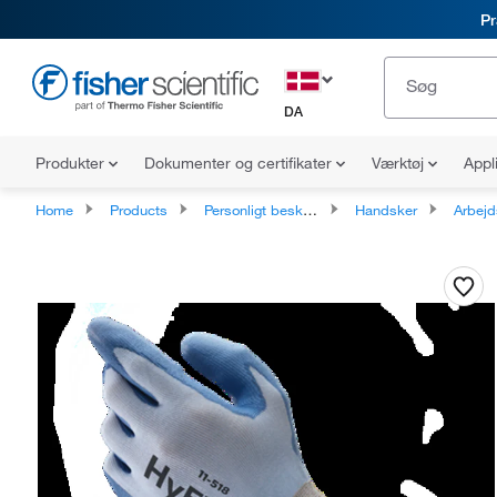
Pr
DA
Produkter
Dokumenter og certifikater
Værktøj
Appl
Home
Products
Personligt beskyttelsesudstyr
Handsker
Arbej