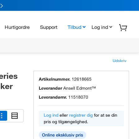
Hurtigordre
Support
Tilbud
Log ind
Udskriv
eries
Artikelnummer.
12618665
sker
Leverandør
Ansell Edmont™
Leverandørnr.
11518070
Log ind
eller
registrer dig
for at se din
pris og tilgængelighed.