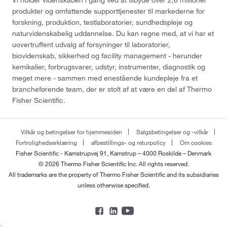
Vi holder videnskaben i gang ved at tilbyde over 2,6 millioner
produkter og omfattende supporttjenester til markederne for
forskning, produktion, testlaboratorier, sundhedspleje og
naturvidenskabelig uddannelse. Du kan regne med, at vi har et
uovertruffent udvalg af forsyninger til laboratorier,
biovidenskab, sikkerhed og facility management - herunder
kemikalier, forbrugsvarer, udstyr, instrumenter, diagnostik og
meget mere - sammen med enestående kundepleje fra et
brancheførende team, der er stolt af at være en del af Thermo
Fisher Scientific.
Vilkår og betingelser for hjemmesiden
Salgsbetingelser og -vilkår
Fortrolighedserklæring
afbestillings- og returpolicy
Om cookies
Fisher Scientific - Kamstrupvej 91, Kamstrup – 4000 Roskilde – Denmark
© 2026 Thermo Fisher Scientific Inc. All rights reserved.
All trademarks are the property of Thermo Fisher Scientific and its subsidiaries
unless otherwise specified.