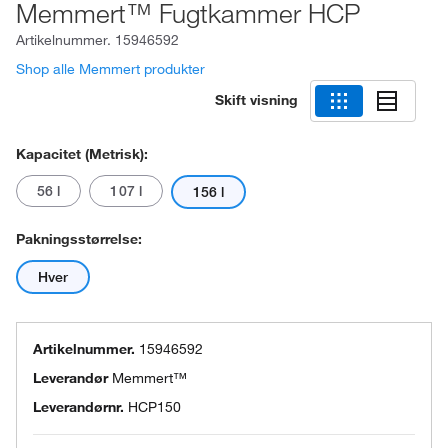
Memmert™ Fugtkammer HCP
Artikelnummer.
15946592
Shop alle Memmert produkter
Skift visning
Kapacitet (metrisk):
56 l
107 l
156 l
Pakningsstørrelse:
Hver
Artikelnummer.
15946592
Leverandør
Memmert™
Leverandørnr.
HCP150