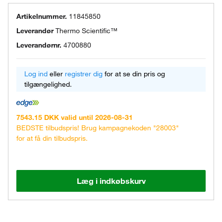
Artikelnummer.
11845850
Leverandør
Thermo Scientific™
Leverandørnr.
4700880
Log ind
eller
registrer dig
for at se din pris og
tilgængelighed.
7543.15 DKK valid until 2026-08-31
BEDSTE tilbudspris! Brug kampagnekoden "28003"
for at få din tilbudspris.
Læg i indkøbskurv