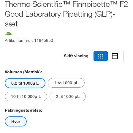
Thermo Scientific™ Finnpipette™ F2
Good Laboratory Pipetting (GLP)-
sæt
Artikelnummer.
11845850
Skift visning
Volumen (metrisk):
1 to 1000 μL
0,2 til 1000μ L
10 til 10.000μ L
2 til 1000 μL
Pakningsstørrelse:
Hver