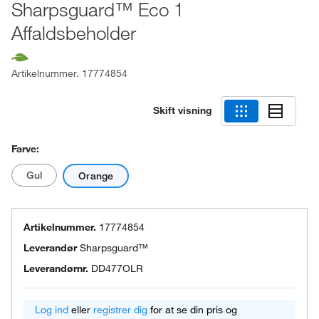
Sharpsguard™ Eco 1
Affaldsbeholder
Artikelnummer.
17774854
Skift visning
Farve:
Gul
Orange
Artikelnummer.
17774854
Leverandør
Sharpsguard™
Leverandørnr.
DD477OLR
Log ind
eller
registrer dig
for at se din pris og