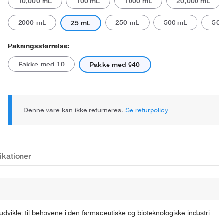
10,000 mL
100 mL
1000 mL
20,000 mL
2000 mL
250 mL
500 mL
5
25 mL
Pakningsstørrelse:
Pakke med 10
Pakke med 940
Det faktiske produkt kan afvige.
Denne vare kan ikke returneres.
Se returpolicy
ikationer
udviklet til behovene i den farmaceutiske og bioteknologiske industri