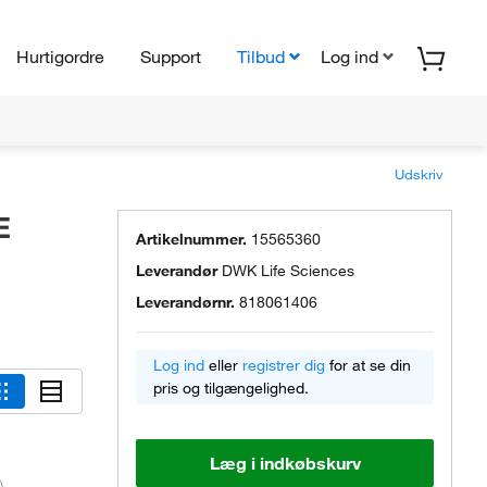
Hurtigordre
Support
Tilbud
Log ind
Udskriv
E
Artikelnummer.
15565360
Leverandør
DWK Life Sciences
Leverandørnr.
818061406
Log ind
eller
registrer dig
for at se din
pris og tilgængelighed.
Læg i indkøbskurv