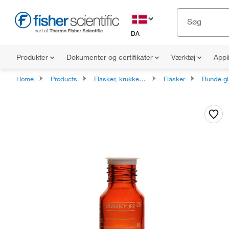
DA
Produkter
Dokumenter og certifikater
Værktøj
Appl
Home
Products
Flasker, krukker og kander
Flasker
Runde glas