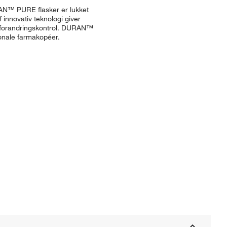
DURAN™ PURE flasker er lukket
 innovativ teknologi giver
af forandringskontrol. DURAN™
onale farmakopéer.