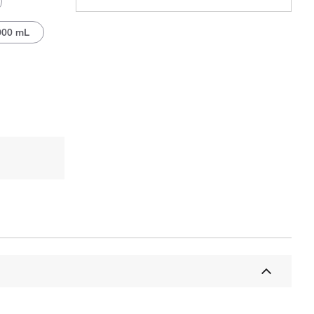
000 mL
Det faktiske produkt kan afvige.