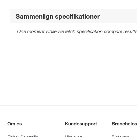
Sammenlign specifikationer
One moment while we fetch specification compare results
Om os
Kundesupport
Brancheløs
Fisher Scientific
Hjælp og
Biofarma