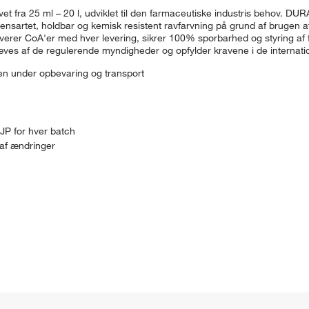
arvet fra 25 ml – 20 l, udviklet til den farmaceutiske industris behov. 
ensartet, holdbar og kemisk resistent ravfarvning på grund af brugen af
leverer CoA'er med hver levering, sikrer 100% sporbarhed og styring 
ves af de regulerende myndigheder og opfylder kravene i de internati
ken under opbevaring og transport
 JP for hver batch
 af ændringer