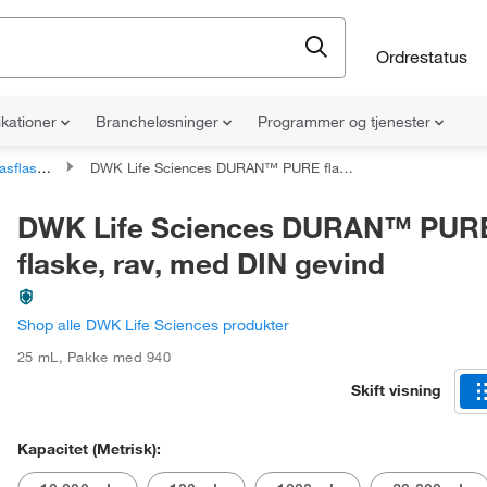
Ordrestatus
ikationer
Brancheløsninger
Programmer og tjenester
flasker
DWK Life Sciences DURAN™ PURE flaske, rav, med DIN gevind
DWK Life Sciences DURAN™ PUR
flaske, rav, med DIN gevind
Shop alle DWK Life Sciences produkter
25 mL
,
Pakke med 940
Skift visning
Kapacitet (metrisk):