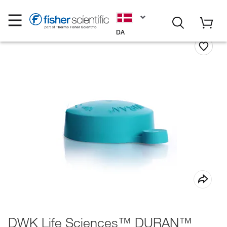
DA
DWK Life Sciences™ DURAN™