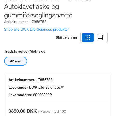
Autoklaveflaske og
gummiforseglingshætte
Artikelnummer.
17956752
Shop alle DWK Life Sciences produkter
Skift visning
Trådstørrelse (metrisk):
92 mm
Artikelnummer.
17956752
Leverandør
DWK Life Sciences™
Leverandørnr.
292063002
3380.00 DKK
/
Pakke med 100