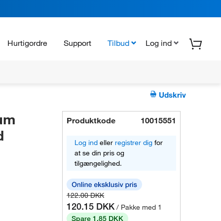
Hurtigordre
Support
Tilbud
Log ind
Udskriv
um
Produktkode
10015551
d
Log ind
eller
registrer dig
for
at se din pris og
tilgængelighed.
122.00 DKK
120.15 DKK
/ Pakke med 1
Spare 1.85 DKK