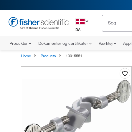
DA
Produkter
Dokumenter og certifikater
Værktøj
Appl
Home
Products
10015551