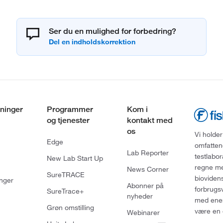
Ser du en mulighed for forbedring?
ninger
Programmer
Kom i
og tjenester
kontakt med
os
Vi holder
Edge
omfatten
Lab Reporter
testlabo
New Lab Start Up
regne med
News Corner
SureTRACE
bioviden
nger
Abonner på
forbrugs
SureTrace+
nyheder
med enes
Grøn omstilling
være en 
Webinarer