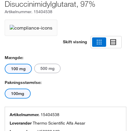
Disuccinimidylglutarat, 97%
Artikelnummer.
15404538
Skift visning
Mængde:
500 mg
100 mg
Pakningsstørrelse:
100mg
Artikelnummer.
15404538
Leverandør
Thermo Scientific Alfa Aesar