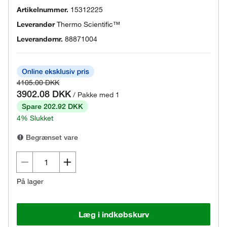
Artikelnummer.
15312225
Leverandør
Thermo Scientific™
Leverandørnr.
88871004
4105.00 DKK
3902.08 DKK
/ Pakke med 1
Spare 202.92 DKK
4% Slukket
Begrænset vare
På lager
Læg i indkøbskurv