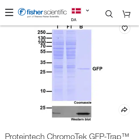
DA
Proteintech ChromoTek GFP-Trap™