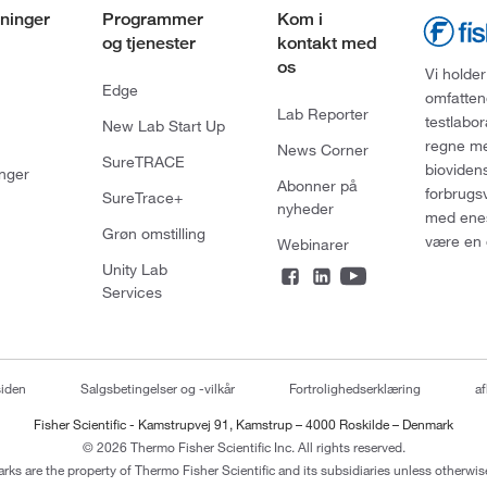
ninger
Programmer
Kom i
og tjenester
kontakt med
os
Vi holder
Edge
omfatten
Lab Reporter
testlabo
New Lab Start Up
regne med
News Corner
SureTRACE
bioviden
nger
Abonner på
forbrugs
SureTrace+
nyheder
med enes
Grøn omstilling
være en 
Webinarer
Unity Lab
Services
siden
Salgsbetingelser og -vilkår
Fortrolighedserklæring
af
Fisher Scientific - Kamstrupvej 91, Kamstrup – 4000 Roskilde – Denmark
© 2026 Thermo Fisher Scientific Inc. All rights reserved.
arks are the property of Thermo Fisher Scientific and its subsidiaries unless otherwise