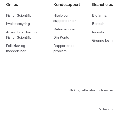
Om os
Kundesupport
Brancheløs
Fisher Scientific
Hjælp og
Biofarma
supportcenter
Kvalitetsstyring
Biotech
Returneringer
Arbejd hos Thermo
Industri
Fisher Scientific
Din Konto
Grønne løsni
Politikker og
Rapporter et
meddelelser
problem
Vilkår og betingelser for hjemme
All tradem