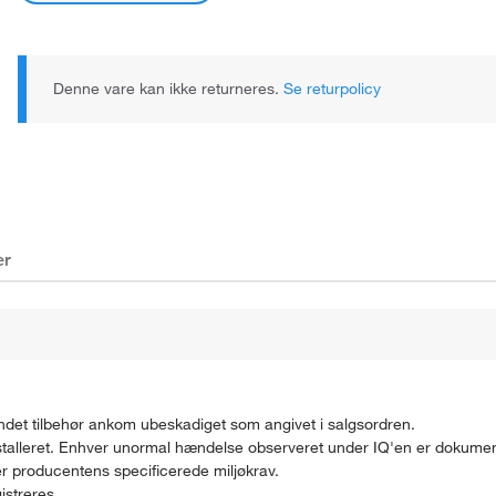
Denne vare kan ikke returneres.
Se returpolicy
er
 andet tilbehør ankom ubeskadiget som angivet i salgsordren.
 installeret. Enhver unormal hændelse observeret under IQ'en er dokumen
lder producentens specificerede miljøkrav.
istreres.