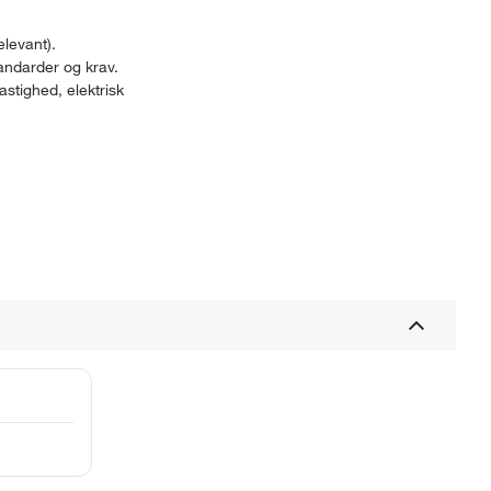
levant).
andarder og krav.
stighed, elektrisk