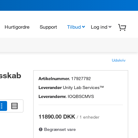
Hurtigordre
Support
Tilbud
Log ind
Udskriv
dsskab
Artikelnummer.
17927792
Leverandør
Unity Lab Services™
Leverandørnr.
IOQBSCMVS
11890.00 DKK
/
1 enheder
Begrænset vare