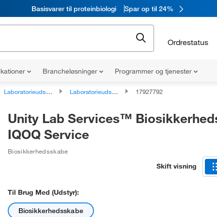
Basisvarer til proteinbiologi
Spar op til 24%
Ordrestatus
ikationer
Brancheløsninger
Programmer og tjenester
Laboratorieudstyr og instrumentservice
Laboratorieudstyr og instrumentkalibrering og certificeringstest
17927792
Unity Lab Services™ Biosikkerhe
IQOQ Service
Biosikkerhedsskabe
Skift visning
Til Brug Med (udstyr):
Biosikkerhedsskabe