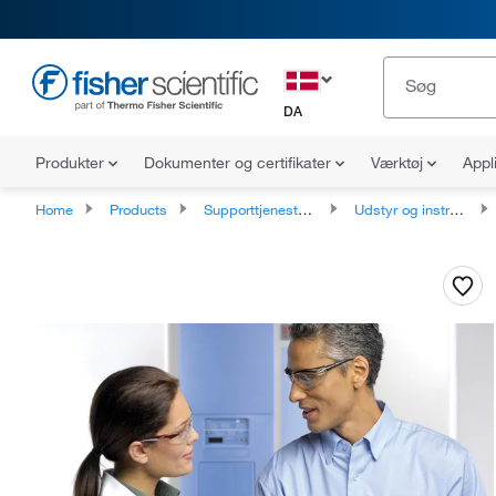
DA
Produkter
Dokumenter og certifikater
Værktøj
Appl
Home
Products
Supporttjenester og overholdelsestjenester
Udstyr og instrumentservice