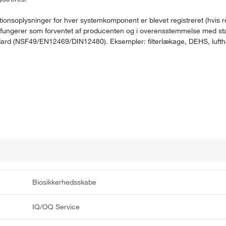
nsoplysninger for hver systemkomponent er blevet registreret (hvis re
yret fungerer som forventet af producenten og i overensstemmelse med st
andard (NSF49/EN12469/DIN12480). Eksempler: filterlækage, DEHS, luftha
Biosikkerhedsskabe
IQ/OQ Service