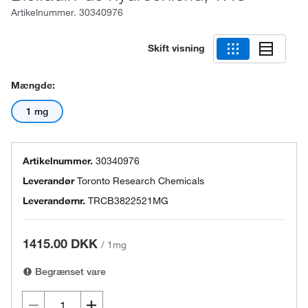
Artikelnummer.
30340976
Skift visning
Mængde:
1 mg
Artikelnummer.
30340976
Leverandør
Toronto Research Chemicals
Leverandørnr.
TRCB3822521MG
1415.00 DKK
/
1mg
Begrænset vare