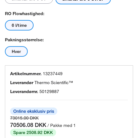
RO Flowhastighed:
6 l/time
Pakningsstørrelse:
Hver
Artikelnummer.
13237449
Leverandør
Thermo Scientific™
Leverandørnr.
50129887
73015.00 DKK
70506.08 DKK
/ Pakke med 1
Spare 2508.92 DKK