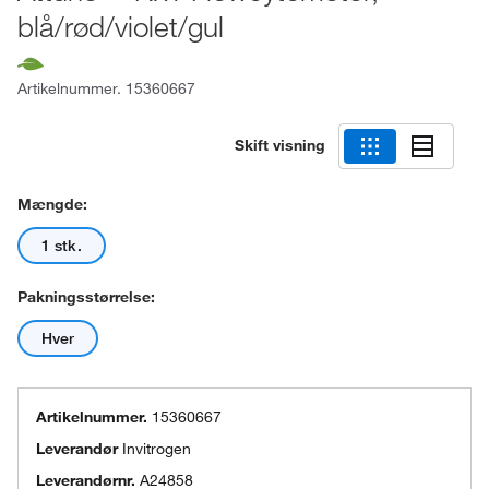
blå/rød/violet/gul
Artikelnummer.
15360667
Skift visning
Mængde:
1 stk.
Pakningsstørrelse:
Hver
Artikelnummer.
15360667
Leverandør
Invitrogen
Leverandørnr.
A24858