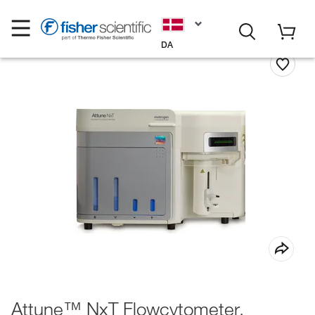
DA
Attune™ NxT Flowcytometer,