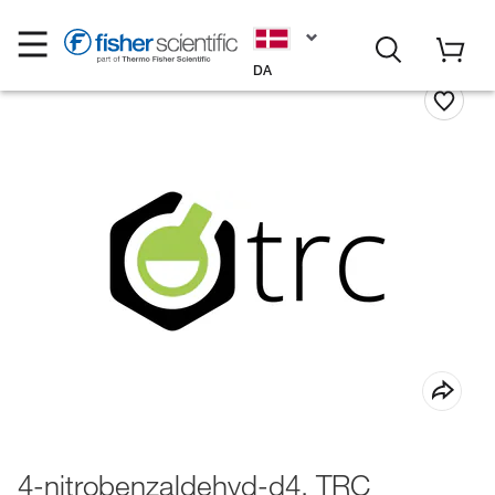
DA
4-nitrobenzaldehyd-d4, TRC