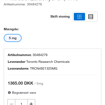
Artikelnummer.
30484276
Skift visning
Mængde:
5 mg
Artikelnummer.
30484276
Leverandør
Toronto Research Chemicals
Leverandørnr.
TRCN4921325MG
1365.00 DKK
/
5mg
Begrænset vare