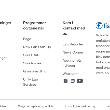
ninger
Programmer
Kom i
og tjenester
kontakt med
os
Vi holder
Edge
omfatten
Lab Reporter
testlabo
New Lab Start Up
regne med
News Corner
SureTRACE
bioviden
nger
Abonner på
forbrugs
SureTrace+
nyheder
med enes
Grøn omstilling
være en 
Webinarer
Unity Lab
Services
siden
Salgsbetingelser og -vilkår
Fortrolighedserklæring
af