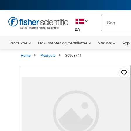
DA
Produkter
Dokumenter og certifikater
Værktøj
Appl
Home
Products
30968741