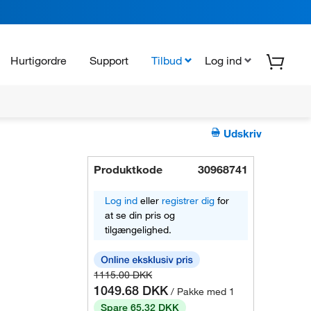
Hurtigordre
Support
Tilbud
Log ind
Udskriv
Produktkode
30968741
Log ind
eller
registrer dig
for
at se din pris og
tilgængelighed.
1115.00 DKK
1049.68 DKK
/ Pakke med 1
Spare 65.32 DKK