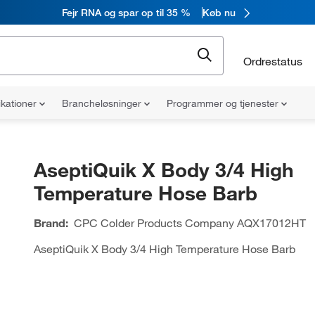
Fejr RNA og spar op til 35 %
Køb nu
Ordrestatus
ikationer
Brancheløsninger
Programmer og tjenester
AseptiQuik X Body 3/4 High
Temperature Hose Barb
Brand:
CPC Colder Products Company
AQX17012HT
AseptiQuik X Body 3/4 High Temperature Hose Barb