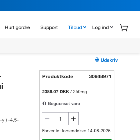
Hurtigordre
Support
Tilbud
Log ind
Udskriv
-
Produktkode
30948971
i
2386.07 DKK
/
250mg
Begrænset vare
yl) -4,5-
Forventet forsendelse: 14-08-2026