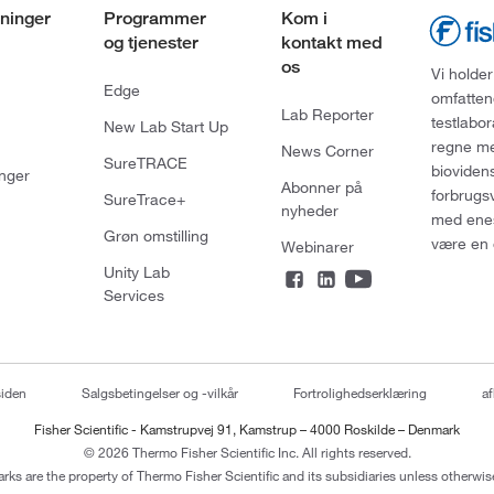
ninger
Programmer
Kom i
og tjenester
kontakt med
os
Vi holder
Edge
omfatten
Lab Reporter
testlabo
New Lab Start Up
regne med
News Corner
SureTRACE
bioviden
nger
Abonner på
forbrugs
SureTrace+
nyheder
med enes
Grøn omstilling
være en 
Webinarer
Unity Lab
Services
siden
Salgsbetingelser og -vilkår
Fortrolighedserklæring
af
Fisher Scientific - Kamstrupvej 91, Kamstrup – 4000 Roskilde – Denmark
© 2026 Thermo Fisher Scientific Inc. All rights reserved.
arks are the property of Thermo Fisher Scientific and its subsidiaries unless otherwise