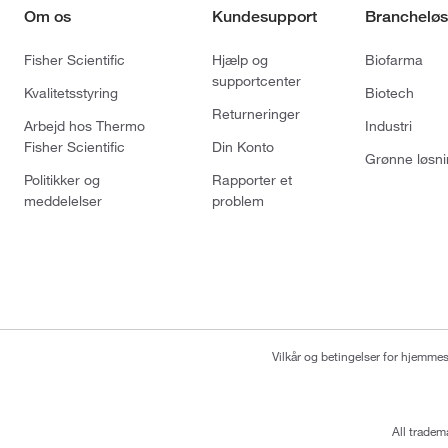
Om os
Kundesupport
Brancheløs
Fisher Scientific
Hjælp og
Biofarma
supportcenter
Kvalitetsstyring
Biotech
Returneringer
Arbejd hos Thermo
Industri
Fisher Scientific
Din Konto
Grønne løsni
Politikker og
Rapporter et
meddelelser
problem
Vilkår og betingelser for hjemme
All tradem