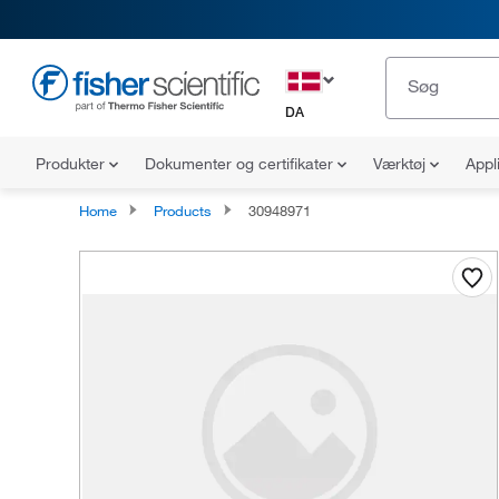
DA
Produkter
Dokumenter og certifikater
Værktøj
Appl
Home
Products
30948971