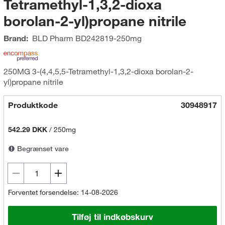
Tetramethyl-1,3,2-dioxa
borolan-2-yl)propane nitrile
Brand:
BLD Pharm
BD242819-250mg
250MG 3-(4,4,5,5-Tetramethyl-1,3,2-dioxa borolan-2-
yl)propane nitrile
Produktkode
30948917
542.29 DKK
/
250mg
Begrænset vare
Forventet forsendelse: 14-08-2026
Tilføj til indkøbskurv