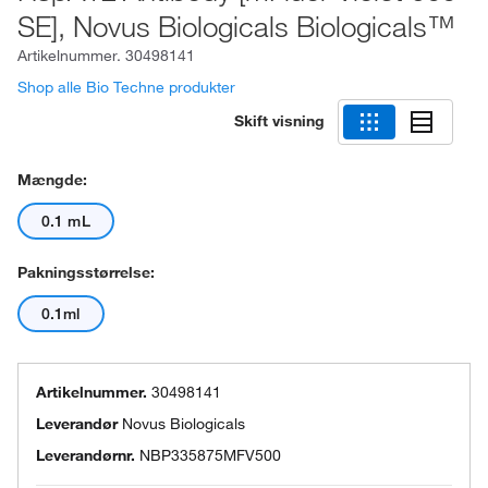
SE], Novus Biologicals Biologicals™
Artikelnummer.
30498141
Shop alle Bio Techne produkter
Skift visning
Mængde:
0.1 mL
Pakningsstørrelse:
0.1ml
Artikelnummer.
30498141
Leverandør
Novus Biologicals
Leverandørnr.
NBP335875MFV500