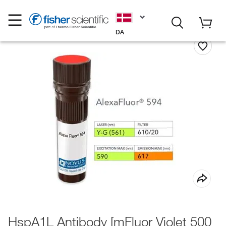
DA
HspA1L Antibody [mFluor Violet 500