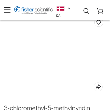
DA
3-chloromethyl-5-methylpyridin