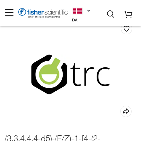
DA
(3,3,4,4,4-d5)-(E/Z)-1-[4-(2-