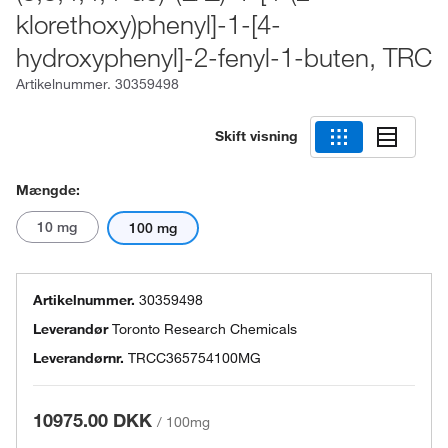
klorethoxy)phenyl]-1-[4-
hydroxyphenyl]-2-fenyl-1-buten, TRC
Artikelnummer.
30359498
Skift visning
Mængde:
10 mg
100 mg
Artikelnummer.
30359498
Leverandør
Toronto Research Chemicals
Leverandørnr.
TRCC365754100MG
10975.00 DKK
/
100mg