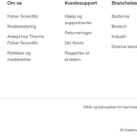
Om os
Kundesupport
Brancheløs
Fisher Scientific
Hjælp og
Biofarma
supportcenter
Kvalitetsstyring
Biotech
Returneringer
Arbejd hos Thermo
Industri
Fisher Scientific
Din Konto
Grønne løsni
Politikker og
Rapporter et
meddelelser
problem
Vilkår og betingelser for hjemme
All tradem