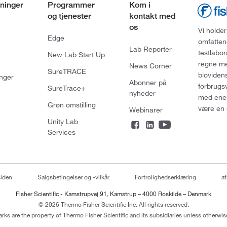
ninger
Programmer
Kom i
og tjenester
kontakt med
os
Vi holder
Edge
omfatten
Lab Reporter
testlabo
New Lab Start Up
regne med
News Corner
SureTRACE
bioviden
nger
Abonner på
forbrugs
SureTrace+
nyheder
med enes
Grøn omstilling
være en 
Webinarer
Unity Lab
Services
siden
Salgsbetingelser og -vilkår
Fortrolighedserklæring
af
Fisher Scientific - Kamstrupvej 91, Kamstrup – 4000 Roskilde – Denmark
© 2026 Thermo Fisher Scientific Inc. All rights reserved.
arks are the property of Thermo Fisher Scientific and its subsidiaries unless otherwise