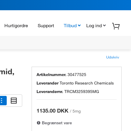
Hurtigordre
Support
Tilbud
Log ind
Udskriv
mid,
Artikelnummer.
30477525
Leverandør
Toronto Research Chemicals
Leverandørnr.
TRCM3259395MG
1135.00 DKK
/
5mg
Begrænset vare