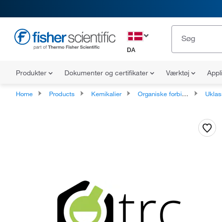
DA
Produkter
Dokumenter og certifikater
Værktøj
Appl
Home
Products
Kemikalier
Organiske forbindelser
Uklassificered