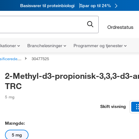
Basisvarer til proteinbiologi
Spar op til 24%
Ordrestatus
ikationer
Brancheløsninger
Programmer og tjenester
e organiske forbindelser
30477525
2-Methyl-d3-propionisk-3,3,3-d3-a
TRC
5 mg
Skift visning
Mængde:
5 mg