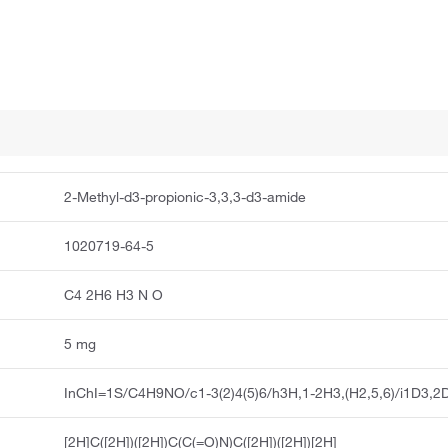
2-Methyl-d3-propionic-3,3,3-d3-amide
1020719-64-5
C4 2H6 H3 N O
5 mg
InChI=1S/C4H9NO/c1-3(2)4(5)6/h3H,1-2H3,(H2,5,6)/i1D3,2
[2H]C([2H])([2H])C(C(=O)N)C([2H])([2H])[2H]