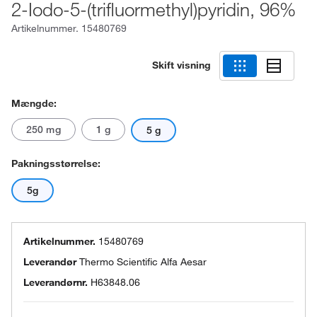
2-Iodo-5-(trifluormethyl)pyridin, 96%
Artikelnummer.
15480769
Skift visning
Mængde:
250 mg
1 g
5 g
Pakningsstørrelse:
5g
Artikelnummer.
15480769
Leverandør
Thermo Scientific Alfa Aesar
Leverandørnr.
H63848.06