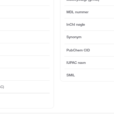
MDL nummer
InChI nøgle
Synonym
PubChem CID
IUPAC navn
SMIL
GC)