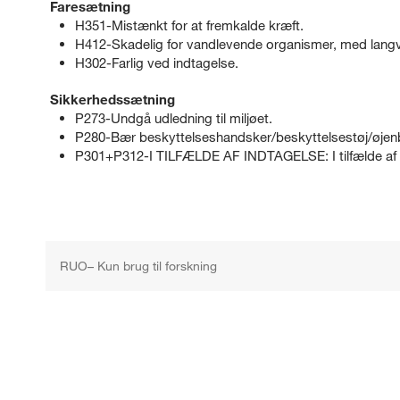
Faresætning
H351-Mistænkt for at fremkalde kræft.
H412-Skadelig for vandlevende organismer, med langva
H302-Farlig ved indtagelse.
Sikkerhedssætning
P273-Undgå udledning til miljøet.
P280-Bær beskyttelseshandsker/beskyttelsestøj/øjenb
P301+P312-I TILFÆLDE AF INDTAGELSE: I tilfælde af 
RUO– Kun brug til forskning