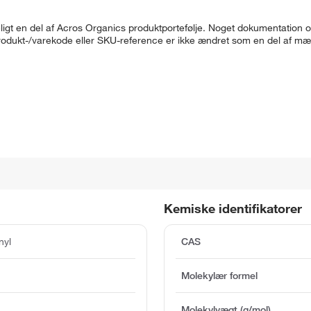
gt en del af Acros Organics produktportefølje. Noget dokumentation o
produkt-/varekode eller SKU-reference er ikke ændret som en del af m
Kemiske identifikatorer
nyl
CAS
Molekylær formel
Molekylvægt (g/mol)