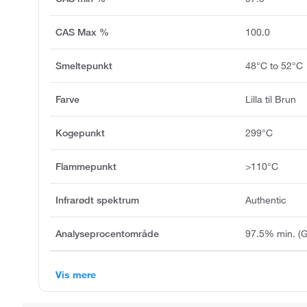
CAS Max %
100.0
Smeltepunkt
48°C to 52°C
Farve
Lilla til Brun
Kogepunkt
299°C
Flammepunkt
>110°C
Infrarødt spektrum
Authentic
Analyseprocentområde
97.5% min. (
Vis mere