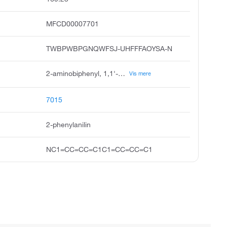
MFCD00007701
TWBPWBPGNQWFSJ-UHFFFAOYSA-N
2-aminobiphenyl, 1,1'-biphenyl-2-amine, 2-biphenylamine, 2-aminodiphenyl, o-aminobiphenyl, o-biphenylamine, biphenyl-2-ylamine, o-aminodiphenyl, o-phenylaniline, biphenyl-2-amine
Vis mere
7015
2-phenylanilin
NC1=CC=CC=C1C1=CC=CC=C1