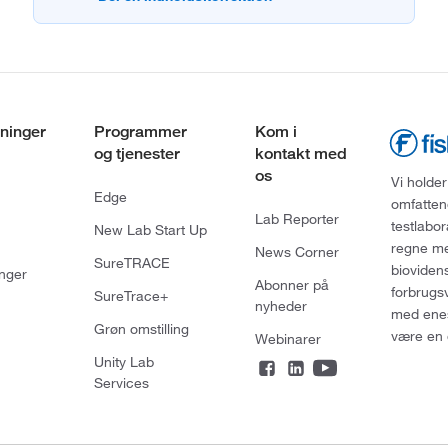
ninger
Programmer
Kom i
og tjenester
kontakt med
os
Vi holder
Edge
omfatten
Lab Reporter
testlabo
New Lab Start Up
regne med
News Corner
SureTRACE
bioviden
nger
Abonner på
forbrugs
SureTrace+
nyheder
med enes
Grøn omstilling
være en 
Webinarer
Unity Lab
Services