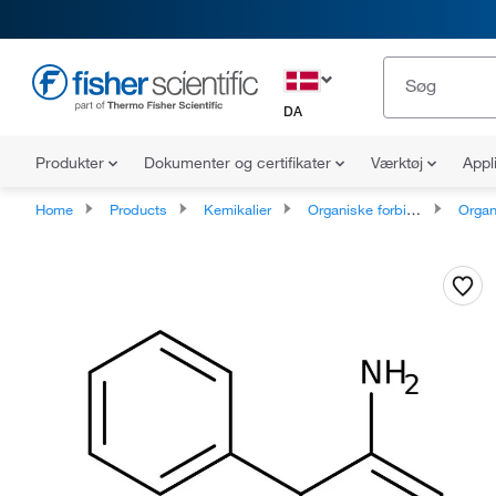
DA
Produkter
Dokumenter og certifikater
Værktøj
Appl
Home
Products
Kemikalier
Organiske forbindelser
Organopnikt