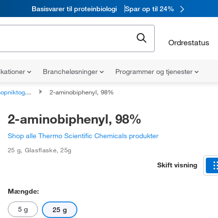
Basisvarer til proteinbiologi
Spar op til 24%
Ordrestatus
ikationer
Brancheløsninger
Programmer og tjenester
ogene forbindelser
2-aminobiphenyl, 98%
2-aminobiphenyl, 98%
Shop alle Thermo Scientific Chemicals produkter
25 g
,
Glasflaske
,
25g
Skift visning
Mængde:
5 g
25 g