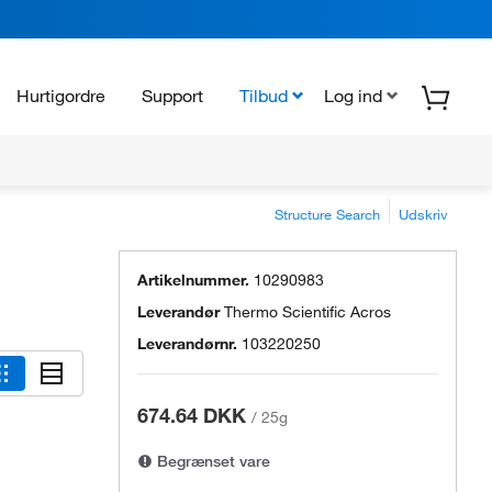
Hurtigordre
Support
Tilbud
Log ind
Structure Search
Udskriv
Artikelnummer.
10290983
Leverandør
Thermo Scientific Acros
Leverandørnr.
103220250
674.64 DKK
/
25g
Begrænset vare