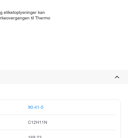
g etiketoplysninger kan
ærkeovergangen til Thermo
90-41-5
C12H11N
169.23