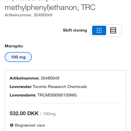
methylphenyl)ethanon, TRC
Artikelnummer.
30480049
Skift visning
Mængde:
100 mg
Artikelnummer.
30480049
Leverandør
Toronto Research Chemicals
Leverandørnr.
TRCM269560100MG
532.00 DKK
/
100mg
Begrænset vare