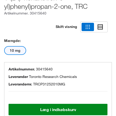
yl)phenyl)propan-2-one, TRC
Artikelnummer.
30415640
Skift visning
Mængde:
10 mg
Artikelnummer.
30415640
Leverandør
Toronto Research Chemicals
Leverandørnr.
TRCP31252010MG
Læg i indkøbskurv