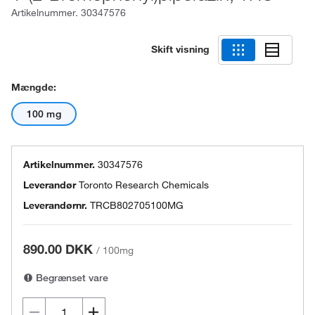
Artikelnummer.
30347576
Skift visning
Mængde:
100 mg
Artikelnummer.
30347576
Leverandør
Toronto Research Chemicals
Leverandørnr.
TRCB802705100MG
890.00 DKK
/
100mg
Begrænset vare