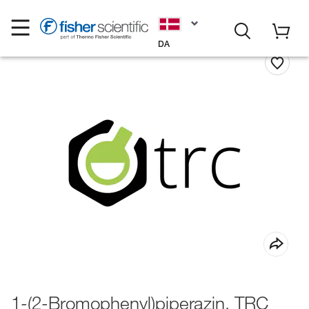
DA
1-(2-Bromophenyl)piperazin, TRC