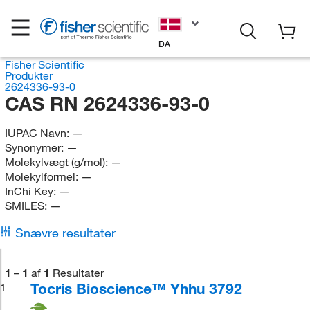
DA
Fisher Scientific
Produkter
2624336-93-0
CAS RN 2624336-93-0
IUPAC Navn:
—
Synonymer:
—
Molekylvægt (g/mol):
—
Molekylformel:
—
InChi Key:
—
SMILES:
—
Snævre resultater
1
–
1
af
1
Resultater
Tocris Bioscience™ Yhhu 3792
1