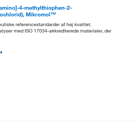
]amino]-4-methylthiophen-2-
rochlorid), Mikromol™
eutiske referencestandarder af høj kvalitet.
lyser med ISO 17034-akkrediterede materialer, der