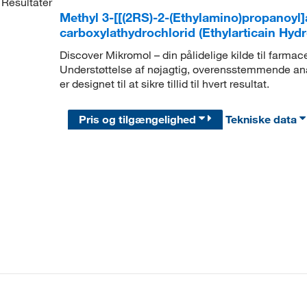
Resultater
Methyl 3-[[(2RS)-2-(Ethylamino)propanoyl
carboxylathydrochlorid (Ethylarticain Hyd
Discover Mikromol – din pålidelige kilde til farmac
Understøttelse af nøjagtig, overensstemmende ana
er designet til at sikre tillid til hvert resultat.
Pris og tilgængelighed
Tekniske data