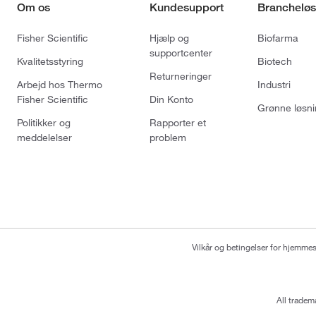
Om os
Kundesupport
Brancheløs
Fisher Scientific
Hjælp og
Biofarma
supportcenter
Kvalitetsstyring
Biotech
Returneringer
Arbejd hos Thermo
Industri
Fisher Scientific
Din Konto
Grønne løsni
Politikker og
Rapporter et
meddelelser
problem
Vilkår og betingelser for hjemme
All tradem