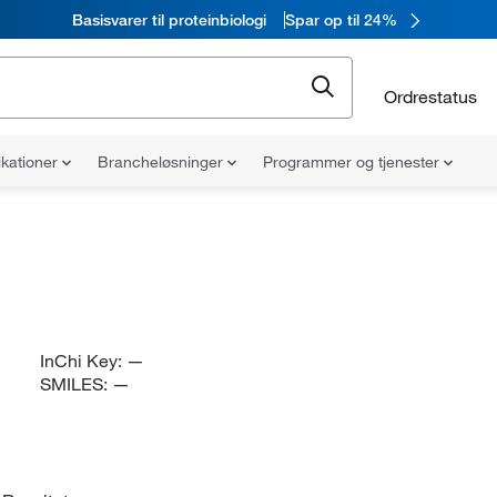
Basisvarer til proteinbiologi
Spar op til 24%
Ordrestatus
ikationer
Brancheløsninger
Programmer og tjenester
InChi Key:
—
SMILES:
—