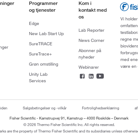
ninger
Programmer
Kom i
og tjenester
kontakt med
os
Vi holder
Edge
omfatten
Lab Reporter
testlabo
New Lab Start Up
regne med
News Corner
SureTRACE
bioviden
nger
Abonner på
forbrugs
SureTrace+
nyheder
med enes
Grøn omstilling
være en 
Webinarer
Unity Lab
Services
siden
Salgsbetingelser og -vilkår
Fortrolighedserklæring
af
Fisher Scientific - Kamstrupvej 91, Kamstrup – 4000 Roskilde – Denmark
© 2026 Thermo Fisher Scientific Inc. All rights reserved.
arks are the property of Thermo Fisher Scientific and its subsidiaries unless otherwise