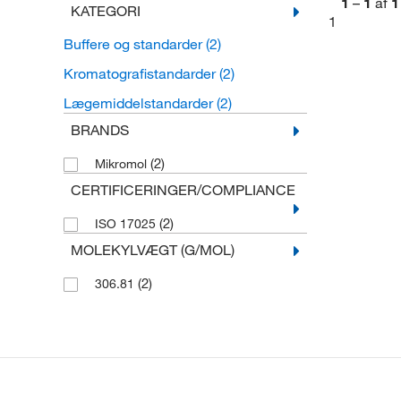
1
–
1
af
1
KATEGORI
1
Buffere og standarder
(2)
Kromatografistandarder
(2)
Lægemiddelstandarder
(2)
BRANDS
(2)
Mikromol
CERTIFICERINGER/COMPLIANCE
(2)
ISO 17025
MOLEKYLVÆGT (G/MOL)
(2)
306.81