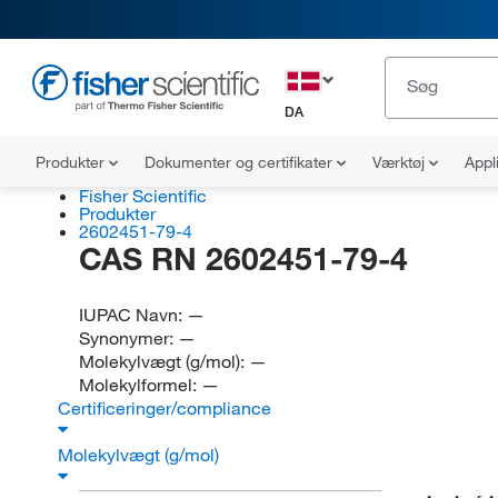
DA
Produkter
Dokumenter og certifikater
Værktøj
Appl
Fisher Scientific
Produkter
2602451-79-4
CAS RN 2602451-79-4
IUPAC Navn:
—
Synonymer:
—
Molekylvægt (g/mol):
—
Molekylformel:
—
Certificeringer/compliance
Molekylvægt (g/mol)