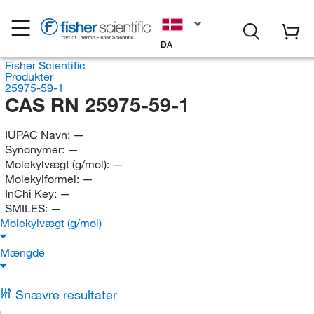
DA
Fisher Scientific
Produkter
25975-59-1
CAS RN 25975-59-1
IUPAC Navn:
—
Synonymer:
—
Molekylvægt (g/mol):
—
Molekylformel:
—
InChi Key:
—
SMILES:
—
Molekylvægt (g/mol)
Mængde
Snævre resultater