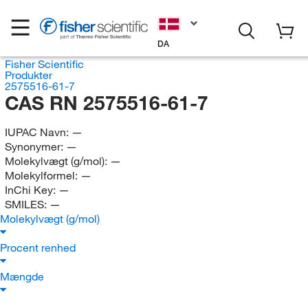
DA
Fisher Scientific
Produkter
2575516-61-7
CAS RN 2575516-61-7
IUPAC Navn:
—
Synonymer:
—
Molekylvægt (g/mol):
—
Molekylformel:
—
InChi Key:
—
SMILES:
—
Molekylvægt (g/mol)
Procent renhed
Mængde