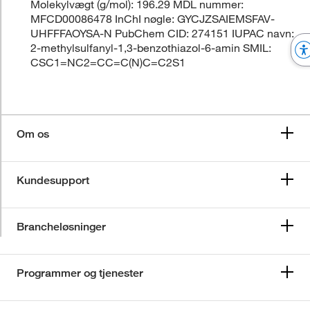
Molekylvægt (g/mol): 196.29 MDL nummer:
MFCD00086478 InChI nøgle: GYCJZSAIEMSFAV-
UHFFFAOYSA-N PubChem CID: 274151 IUPAC navn:
2-methylsulfanyl-1,3-benzothiazol-6-amin SMIL:
CSC1=NC2=CC=C(N)C=C2S1
Om os
Kundesupport
Brancheløsninger
Programmer og tjenester