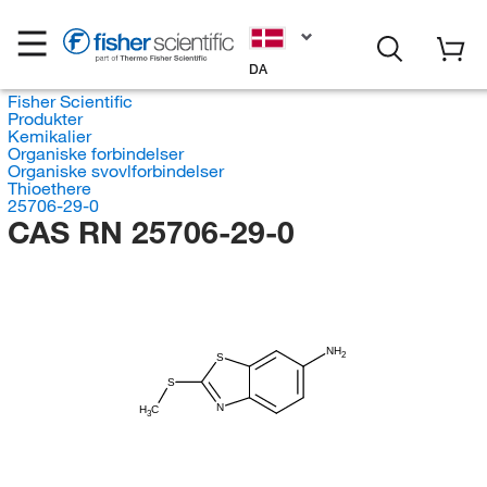
DA
Fisher Scientific
Produkter
Kemikalier
Organiske forbindelser
Organiske svovlforbindelser
Thioethere
25706-29-0
CAS RN 25706-29-0
NH
2
S
S
N
H
C
3