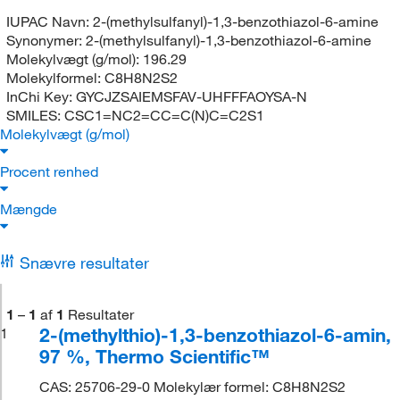
IUPAC Navn:
2-(methylsulfanyl)-1,3-benzothiazol-6-amine
Synonymer:
2-(methylsulfanyl)-1,3-benzothiazol-6-amine
Molekylvægt (g/mol):
196.29
Molekylformel:
C8H8N2S2
InChi Key:
GYCJZSAIEMSFAV-UHFFFAOYSA-N
SMILES:
CSC1=NC2=CC=C(N)C=C2S1
Molekylvægt (g/mol)
Procent renhed
Mængde
Snævre resultater
1
–
1
af
1
Resultater
2-(methylthio)-1,3-benzothiazol-6-amin,
1
97 %, Thermo Scientific™
CAS: 25706-29-0 Molekylær formel: C8H8N2S2