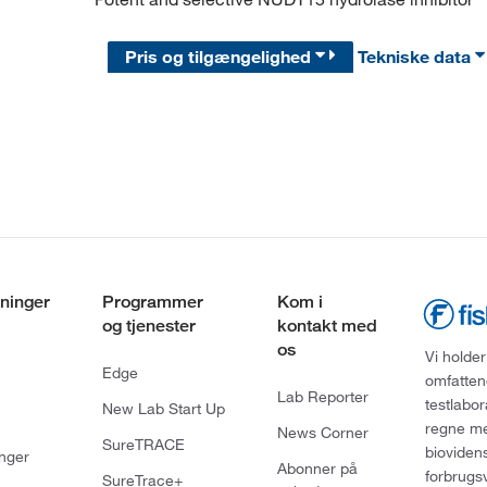
Pris og tilgængelighed
Tekniske data
ninger
Programmer
Kom i
og tjenester
kontakt med
os
Vi holder
Edge
omfatten
Lab Reporter
testlabo
New Lab Start Up
regne med
News Corner
SureTRACE
bioviden
nger
Abonner på
forbrugs
SureTrace+