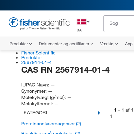
DA
Produkter
Dokumenter og certifikater
Værktøj
Appl
Fisher Scientific
Produkter
2567914-01-4
CAS RN 2567914-01-4
IUPAC Navn:
—
Synonymer:
—
Molekylvægt (g/mol):
—
Molekylformel:
—
1
–
1
af
1
KATEGORI
1
Proteinanalysereagenser
(2)
Bioaktive små molekyler
(2)