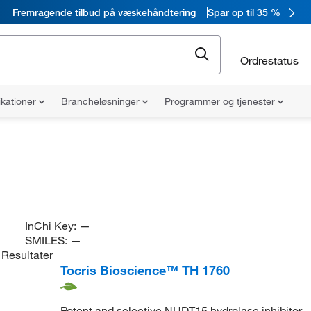
Fremragende tilbud på væskehåndtering
Spar op til 35 %
Ordrestatus
ikationer
Brancheløsninger
Programmer og tjenester
InChi Key:
—
SMILES:
—
Resultater
Tocris Bioscience™ TH 1760
Potent and selective NUDT15 hydrolase inhibitor