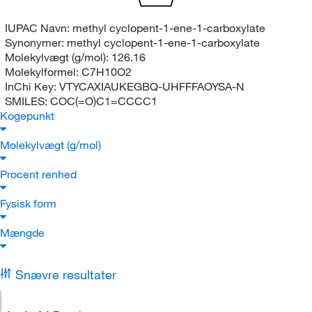
IUPAC Navn:
methyl cyclopent-1-ene-1-carboxylate
Synonymer:
methyl cyclopent-1-ene-1-carboxylate
Molekylvægt (g/mol):
126.16
Molekylformel:
C7H10O2
InChi Key:
VTYCAXIAUKEGBQ-UHFFFAOYSA-N
SMILES:
COC(=O)C1=CCCC1
Kogepunkt
Molekylvægt (g/mol)
Procent renhed
Fysisk form
Mængde
Snævre resultater