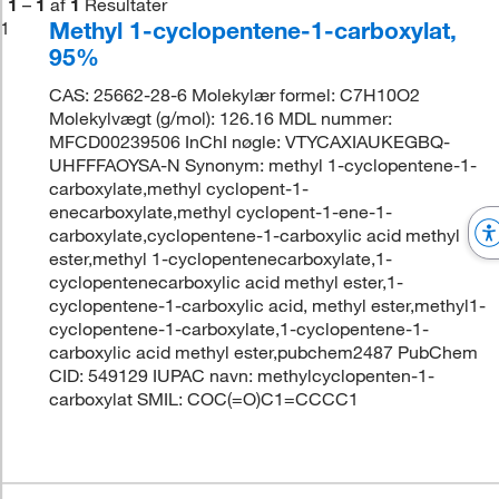
1
–
1
af
1
Resultater
Methyl 1-cyclopentene-1-carboxylat,
1
95%
CAS: 25662-28-6 Molekylær formel: C7H10O2
Molekylvægt (g/mol): 126.16 MDL nummer:
MFCD00239506 InChI nøgle: VTYCAXIAUKEGBQ-
UHFFFAOYSA-N Synonym: methyl 1-cyclopentene-1-
carboxylate,methyl cyclopent-1-
enecarboxylate,methyl cyclopent-1-ene-1-
carboxylate,cyclopentene-1-carboxylic acid methyl
ester,methyl 1-cyclopentenecarboxylate,1-
cyclopentenecarboxylic acid methyl ester,1-
cyclopentene-1-carboxylic acid, methyl ester,methyl1-
cyclopentene-1-carboxylate,1-cyclopentene-1-
carboxylic acid methyl ester,pubchem2487 PubChem
CID: 549129 IUPAC navn: methylcyclopenten-1-
carboxylat SMIL: COC(=O)C1=CCCC1