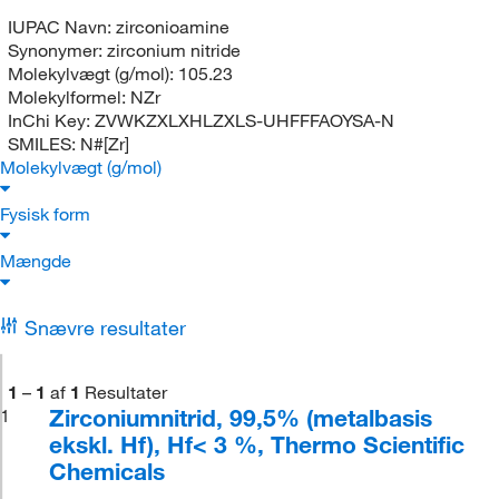
IUPAC Navn:
zirconioamine
Synonymer:
zirconium nitride
Molekylvægt (g/mol):
105.23
Molekylformel:
NZr
InChi Key:
ZVWKZXLXHLZXLS-UHFFFAOYSA-N
SMILES:
N#[Zr]
Molekylvægt (g/mol)
Fysisk form
Mængde
Snævre resultater
1
–
1
af
1
Resultater
Zirconiumnitrid, 99,5% (metalbasis
1
ekskl. Hf), Hf< 3 %, Thermo Scientific
Chemicals