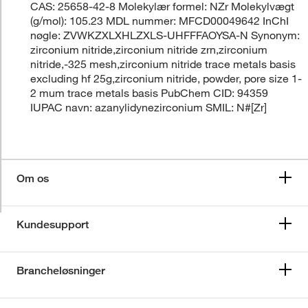
CAS: 25658-42-8 Molekylær formel: NZr Molekylvægt
(g/mol): 105.23 MDL nummer: MFCD00049642 InChI
nøgle: ZVWKZXLXHLZXLS-UHFFFAOYSA-N Synonym:
zirconium nitride,zirconium nitride zrn,zirconium
nitride,-325 mesh,zirconium nitride trace metals basis
excluding hf 25g,zirconium nitride, powder, pore size 1-
2 mum trace metals basis PubChem CID: 94359
IUPAC navn: azanylidynezirconium SMIL: N#[Zr]
Om os
Kundesupport
Brancheløsninger