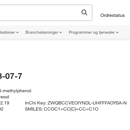
Ordrestatus
ikationer
Brancheløsninger
Programmer og tjenester
-07-7
4-methylphenol
resol
2.19
InChi Key:
ZWQBCCVEOIYNDL-UHFFFAOYSA-N
O2
SMILES:
CCOC1=CC(C)=CC=C1O