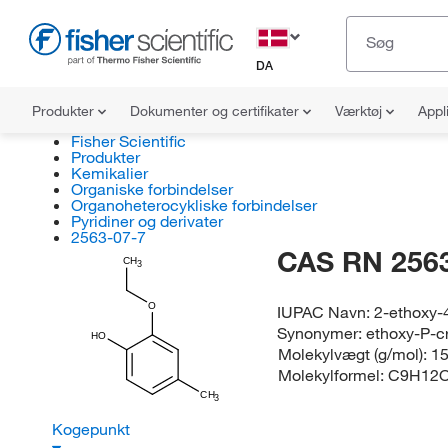
DA
Produkter
Dokumenter og certifikater
Værktøj
Appl
Fisher Scientific
Produkter
Kemikalier
Organiske forbindelser
Organoheterocykliske forbindelser
Pyridiner og derivater
2563-07-7
CAS RN 2563
CH
3
O
IUPAC Navn:
2-ethoxy-
Synonymer:
ethoxy-P-c
HO
Molekylvægt (g/mol):
15
Molekylformel:
C9H12
CH
3
Kogepunkt