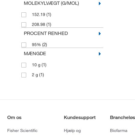
MOLEKYLVÆGT (G/MOL)
(1)
152.19
(1)
208.98
PROCENT RENHED
(2)
95%
MÆNGDE
(1)
10 g
(1)
2 g
Om os
Kundesupport
Brancheløs
Fisher Scientific
Hjælp og
Biofarma