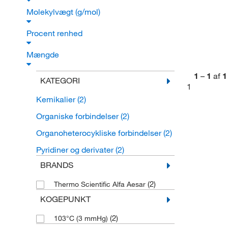
Molekylvægt (g/mol)
Procent renhed
Mængde
1
–
1
af
1
KATEGORI
1
Kemikalier
(2)
Organiske forbindelser
(2)
Organoheterocykliske forbindelser
(2)
Pyridiner og derivater
(2)
BRANDS
(2)
Thermo Scientific Alfa Aesar
KOGEPUNKT
(2)
103°C (3 mmHg)