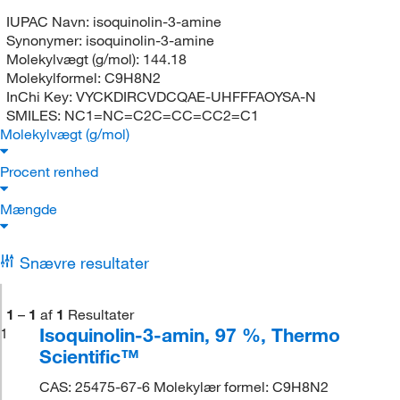
IUPAC Navn:
isoquinolin-3-amine
Synonymer:
isoquinolin-3-amine
Molekylvægt (g/mol):
144.18
Molekylformel:
C9H8N2
InChi Key:
VYCKDIRCVDCQAE-UHFFFAOYSA-N
SMILES:
NC1=NC=C2C=CC=CC2=C1
Molekylvægt (g/mol)
Procent renhed
Mængde
Snævre resultater
1
–
1
af
1
Resultater
Isoquinolin-3-amin, 97 %, Thermo
1
Scientific™
CAS: 25475-67-6 Molekylær formel: C9H8N2