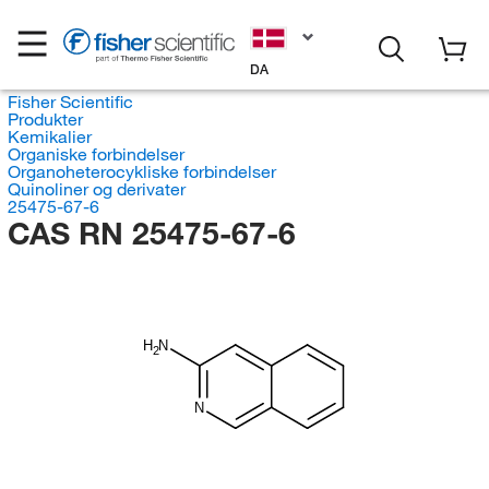
DA
Fisher Scientific
Produkter
Kemikalier
Organiske forbindelser
Organoheterocykliske forbindelser
Quinoliner og derivater
25475-67-6
CAS RN 25475-67-6
H
N
2
N