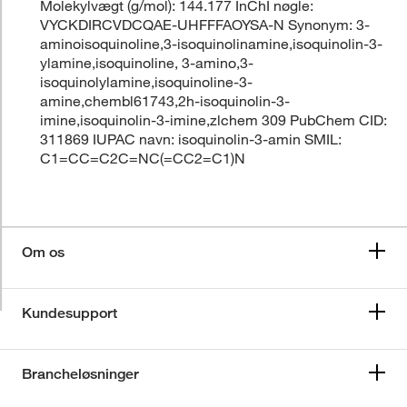
Molekylvægt (g/mol): 144.177 InChI nøgle:
VYCKDIRCVDCQAE-UHFFFAOYSA-N Synonym: 3-
aminoisoquinoline,3-isoquinolinamine,isoquinolin-3-
ylamine,isoquinoline, 3-amino,3-
isoquinolylamine,isoquinoline-3-
amine,chembl61743,2h-isoquinolin-3-
imine,isoquinolin-3-imine,zlchem 309 PubChem CID:
311869 IUPAC navn: isoquinolin-3-amin SMIL:
C1=CC=C2C=NC(=CC2=C1)N
Om os
Kundesupport
Brancheløsninger